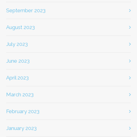
September 2023
August 2023
July 2023
June 2023
April 2023
March 2023
February 2023
January 2023