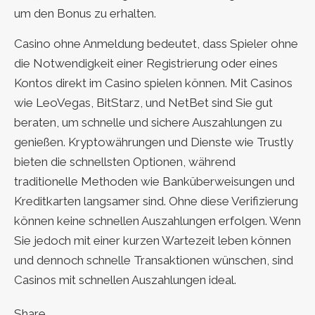
um den Bonus zu erhalten.
Casino ohne Anmeldung bedeutet, dass Spieler ohne
die Notwendigkeit einer Registrierung oder eines
Kontos direkt im Casino spielen können. Mit Casinos
wie LeoVegas, BitStarz, und NetBet sind Sie gut
beraten, um schnelle und sichere Auszahlungen zu
genießen. Kryptowährungen und Dienste wie Trustly
bieten die schnellsten Optionen, während
traditionelle Methoden wie Banküberweisungen und
Kreditkarten langsamer sind. Ohne diese Verifizierung
können keine schnellen Auszahlungen erfolgen. Wenn
Sie jedoch mit einer kurzen Wartezeit leben können
und dennoch schnelle Transaktionen wünschen, sind
Casinos mit schnellen Auszahlungen ideal.
Share