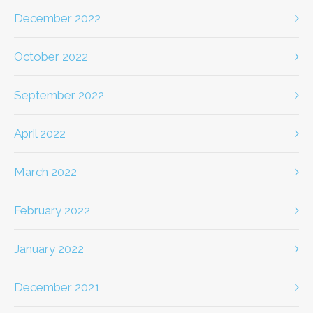
December 2022
October 2022
September 2022
April 2022
March 2022
February 2022
January 2022
December 2021