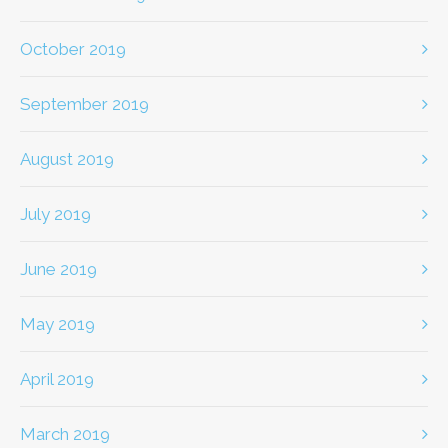
October 2019
September 2019
August 2019
July 2019
June 2019
May 2019
April 2019
March 2019