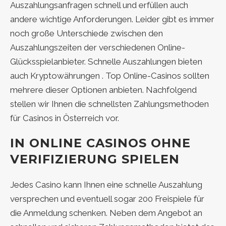
Auszahlungsanfragen schnell und erfüllen auch
andere wichtige Anforderungen. Leider gibt es immer
noch große Unterschiede zwischen den
Auszahlungszeiten der verschiedenen Online-
Glücksspielanbieter. Schnelle Auszahlungen bieten
auch Kryptowährungen . Top Online-Casinos sollten
mehrere dieser Optionen anbieten. Nachfolgend
stellen wir Ihnen die schnellsten Zahlungsmethoden
für Casinos in Österreich vor.
IN ONLINE CASINOS OHNE
VERIFIZIERUNG SPIELEN
Jedes Casino kann Ihnen eine schnelle Auszahlung
versprechen und eventuell sogar 200 Freispiele für
die Anmeldung schenken. Neben dem Angebot an