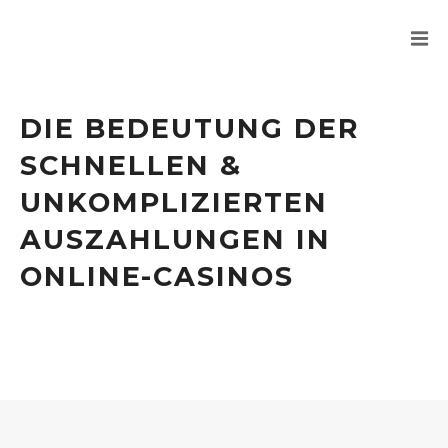
DIE BEDEUTUNG DER
SCHNELLEN &
UNKOMPLIZIERTEN
AUSZAHLUNGEN IN
ONLINE-CASINOS