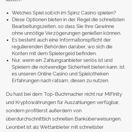
Welches Spiel soll ich im Spinz Casino spielen?
Diese Optionen bieten in der Regel die schnellsten
Bearbeitungszeiten, so dass Sie Ihre Gewinne
ohne unnötige Verzögerungen genießen können.
Es besteht auch eine Informationspflicht der
regulierenden Behörden darüber, wo sich die
Konten mit dem Spielergeld befinden.
Nur, wenn ein Zahlungsanbieter seriös ist und
Spielern die notwendige Sicherheit bieten kann, ist
es unseren Online Casino und Spielotheken
Erfahrungen nach ratsam, diesen zu nutzen.
Du hast bei dem Top-Buchmacher nicht nur MiFinity
und Kryptowährungen für Auszahlungen verfügbar,
sondern profitierst außerdem von
überdurchschnittlich schnellen Banküberweisungen.
Leonbet ist als Wettanbieter mit schnellster