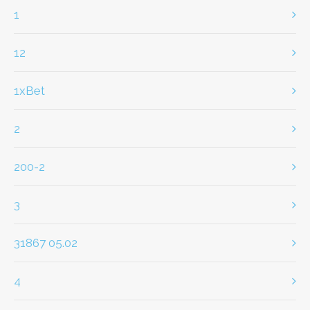
1
12
1xBet
2
200-2
3
31867 05.02
4