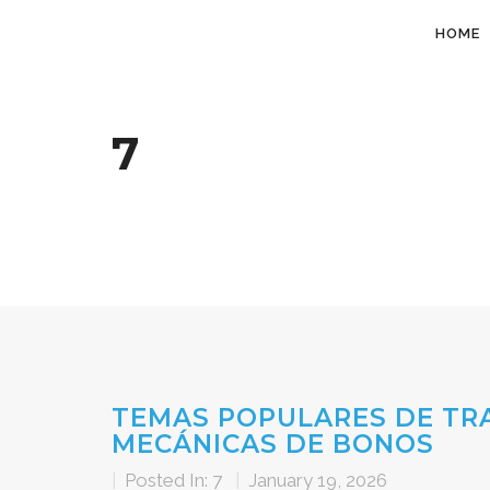
HOME
7
TEMAS POPULARES DE TR
MECÁNICAS DE BONOS
|
Posted In:
7
|
January 19, 2026