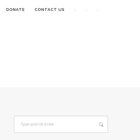
DONATE
CONTACT US
.
.
.