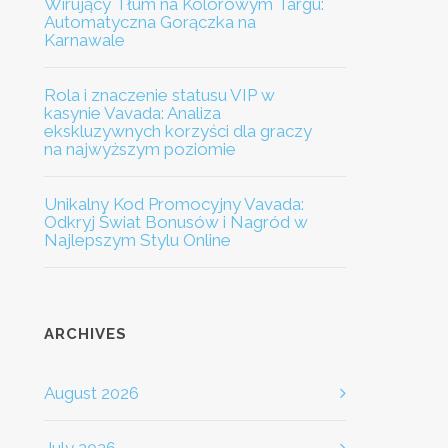
Wirujący Tłum na Kolorowym Targu:
Automatyczna Gorączka na
Karnawale
Rola i znaczenie statusu VIP w
kasynie Vavada: Analiza
ekskluzywnych korzyści dla graczy
na najwyższym poziomie
Unikalny Kod Promocyjny Vavada:
Odkryj Świat Bonusów i Nagród w
Najlepszym Stylu Online
ARCHIVES
August 2026