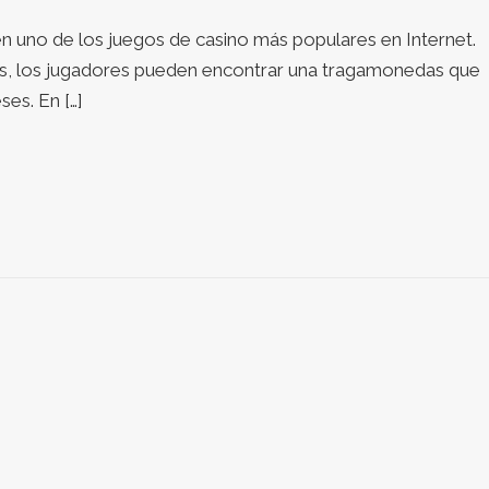
n uno de los juegos de casino más populares en Internet.
es, los jugadores pueden encontrar una tragamonedas que
ses. En […]