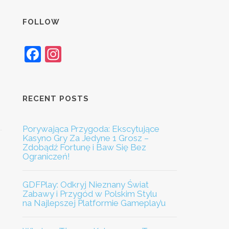
FOLLOW
Facebook
Instagram
RECENT POSTS
Porywająca Przygoda: Ekscytujące
Kasyno Gry Za Jedyne 1 Grosz –
Zdobądź Fortunę i Baw Się Bez
Ograniczeń!
GDFPlay: Odkryj Nieznany Świat
Zabawy i Przygód w Polskim Stylu
na Najlepszej Platformie Gameplay’u