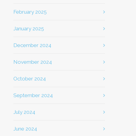
February 2025
January 2025
December 2024
November 2024
October 2024
September 2024
July 2024
June 2024