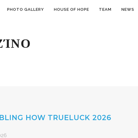
PHOTO GALLERY
HOUSE OF HOPE
TEAM
NEWS
ΖΊΝΟ
BLING HOW TRUELUCK 2026
026