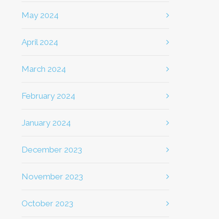
May 2024
April 2024
March 2024
February 2024
January 2024
December 2023
November 2023
October 2023