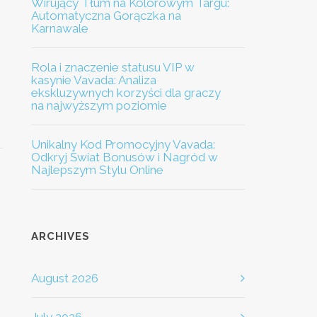
Wirujący Tłum na Kolorowym Targu:
Automatyczna Gorączka na
Karnawale
Rola i znaczenie statusu VIP w
kasynie Vavada: Analiza
ekskluzywnych korzyści dla graczy
na najwyższym poziomie
Unikalny Kod Promocyjny Vavada:
Odkryj Świat Bonusów i Nagród w
Najlepszym Stylu Online
ARCHIVES
August 2026