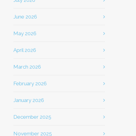
July 2026
June 2026
May 2026
April 2026
March 2026
February 2026
January 2026
December 2025
November 2025