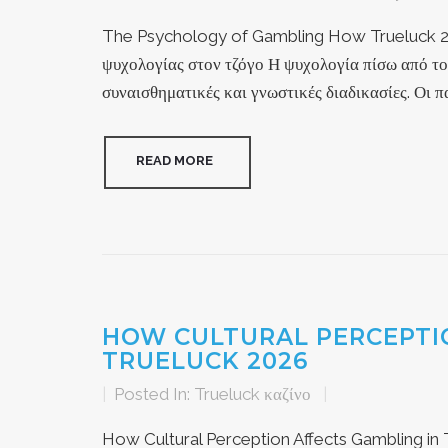
The Psychology of Gambling How Trueluck 20
ψυχολογίας στον τζόγο Η ψυχολογία πίσω από το
συναισθηματικές και γνωστικές διαδικασίες. Οι π
READ MORE
HOW CULTURAL PERCEPTI
TRUELUCK 2026
|
Posted In:
Trueluck καζίνο
|
How Cultural Perception Affects Gambling in 