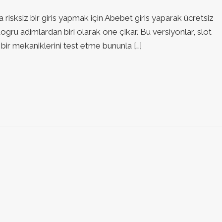
risksiz bir giris yapmak için Abebet giris yaparak ücretsiz
ru adimlardan biri olarak öne çikar. Bu versiyonlar, slot
bir mekaniklerini test etme bununla […]