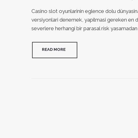
Casino slot oyunlarinin eglence dolu dünyasina 
versiyonlari denemek, yapilmasi gereken en dog
severlere herhangi bir parasal risk yasamadan 
READ MORE