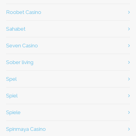
Roobet Casino
Sahabet
Seven Casino
Sober living
spel
spiel
Spiele
Spinmaya Casino