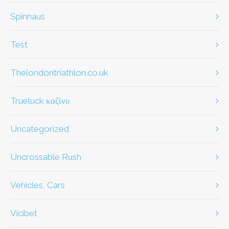
Spinnaus
test
thelondontriathlon.co.uk
Trueluck καζίνο
Uncategorized
Uncrossable Rush
Vehicles, Cars
Vicibet