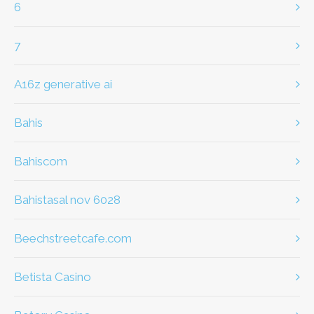
6
7
a16z generative ai
bahis
Bahiscom
bahistasal nov 6028
beechstreetcafe.com
Betista Casino