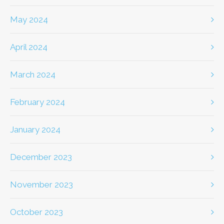
May 2024
April 2024
March 2024
February 2024
January 2024
December 2023
November 2023
October 2023