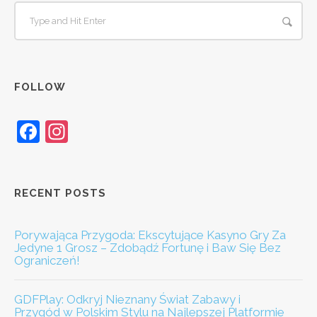
FOLLOW
Facebook
Instagram
RECENT POSTS
Porywająca Przygoda: Ekscytujące Kasyno Gry Za
Jedyne 1 Grosz – Zdobądź Fortunę i Baw Się Bez
Ograniczeń!
GDFPlay: Odkryj Nieznany Świat Zabawy i
Przygód w Polskim Stylu na Najlepszej Platformie