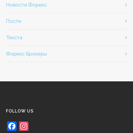
Новости Форекс
Пости
Текста
Форекс Брокеры
FOLLOW US
Facebook
Instagram