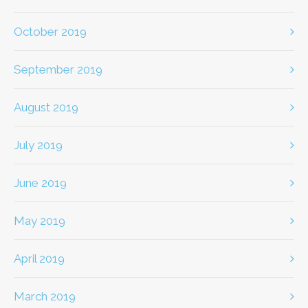
October 2019
September 2019
August 2019
July 2019
June 2019
May 2019
April 2019
March 2019