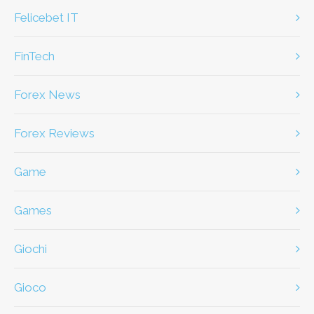
Felicebet IT
FinTech
Forex News
Forex Reviews
game
games
giochi
gioco