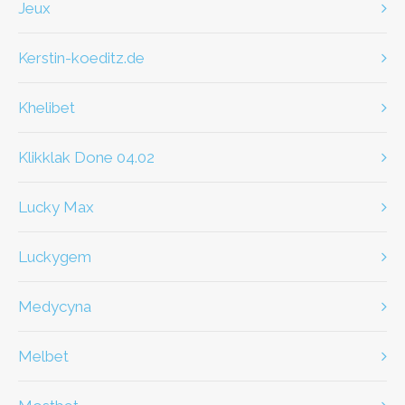
jeux
kerstin-koeditz.de
khelibet
klikklak Done 04.02
Lucky Max
Luckygem
Medycyna
Melbet