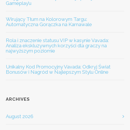
Gameplay’u
Wirujący Tłum na Kolorowym Targu:
Automatyczna Gorączka na Karnawale
Rola i znaczenie statusu VIP w kasynie Vavada:
Analiza ekskluzywnych korzyści dla graczy na
najwyższym poziomie
Unikalny Kod Promocyjny Vavada: Odkryj Świat
Bonusów i Nagród w Najlepszym Stylu Online
ARCHIVES
August 2026