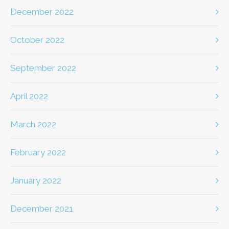
December 2022
October 2022
September 2022
April 2022
March 2022
February 2022
January 2022
December 2021