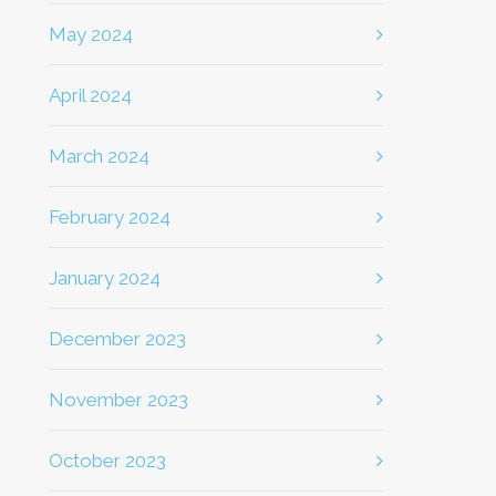
May 2024
April 2024
March 2024
February 2024
January 2024
December 2023
November 2023
October 2023