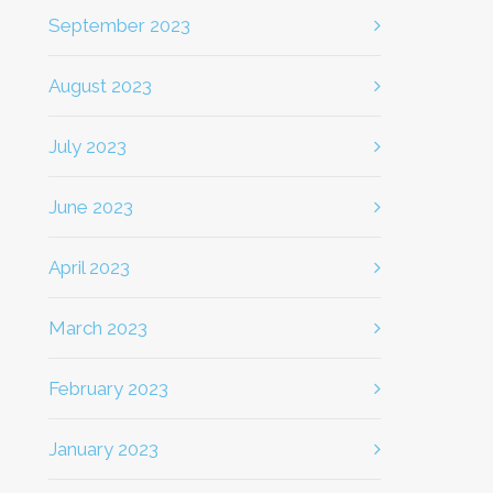
September 2023
August 2023
July 2023
June 2023
April 2023
March 2023
February 2023
January 2023