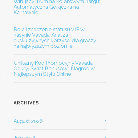
Wirujący Tłum na Kolorowym Targu:
Automatyczna Gorączka na
Karnawale
Rola i znaczenie statusu VIP w
kasynie Vavada: Analiza
ekskluzywnych korzyści dla graczy
na najwyższym poziomie
Unikalny Kod Promocyjny Vavada:
Odkryj Świat Bonusów i Nagród w
Najlepszym Stylu Online
ARCHIVES
August 2026