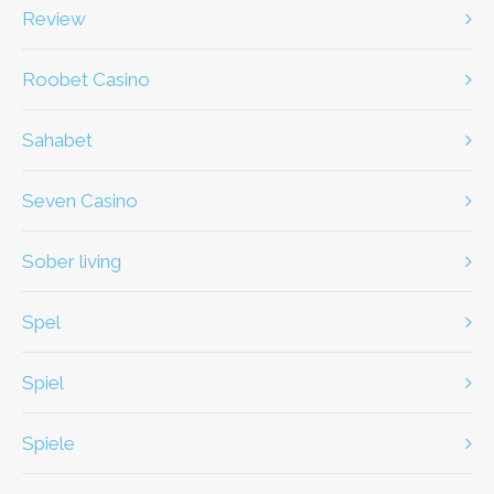
review
Roobet Casino
Sahabet
Seven Casino
Sober living
spel
spiel
Spiele