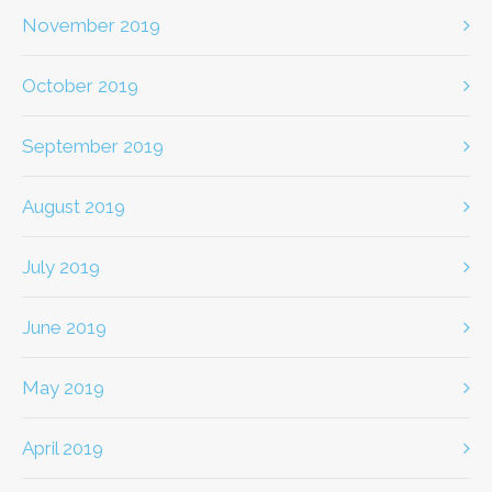
November 2019
October 2019
September 2019
August 2019
July 2019
June 2019
May 2019
April 2019