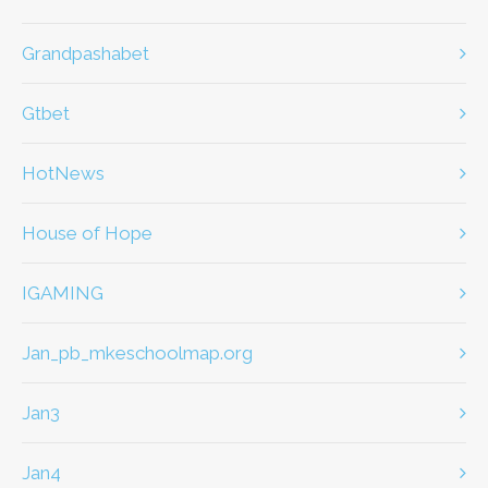
Grandpashabet
Gtbet
HotNews
House of Hope
IGAMING
jan_pb_mkeschoolmap.org
jan3
jan4