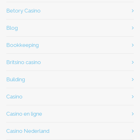
Betory Casino
Blog
Bookkeeping
britsino casino
Building
casino
casino en ligne
casino Nederland