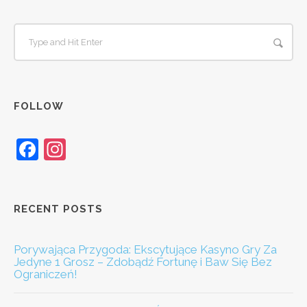
FOLLOW
Facebook
Instagram
RECENT POSTS
Porywająca Przygoda: Ekscytujące Kasyno Gry Za
Jedyne 1 Grosz – Zdobądź Fortunę i Baw Się Bez
Ograniczeń!