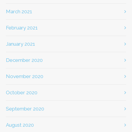
March 2021
February 2021
January 2021
December 2020
November 2020
October 2020
September 2020
August 2020