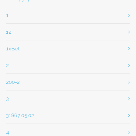
1
12
1xBet
2
200-2
3
31867 05.02
4