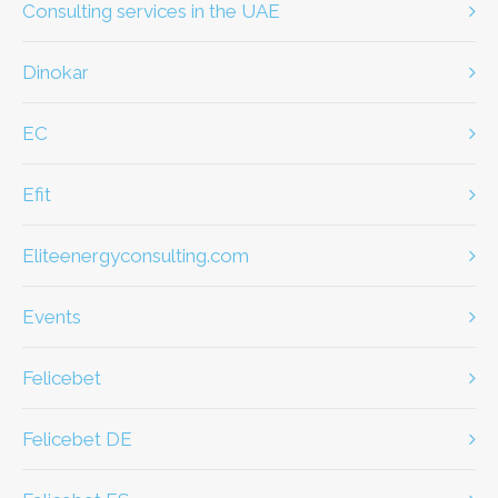
Consulting services in the UAE
dinokar
EC
efit
eliteenergyconsulting.com
Events
Felicebet
Felicebet DE