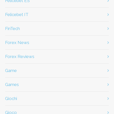
Felicebet ES
Felicebet IT
FinTech
Forex News
Forex Reviews
game
games
giochi
gioco