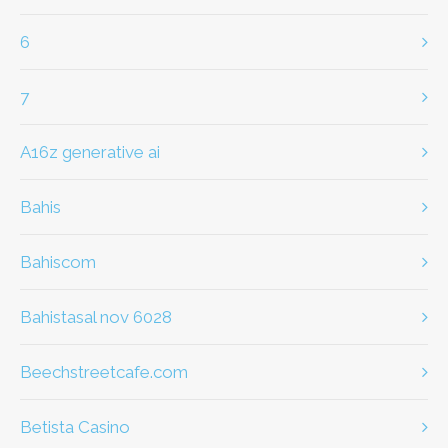
6
7
a16z generative ai
bahis
Bahiscom
bahistasal nov 6028
beechstreetcafe.com
Betista Casino