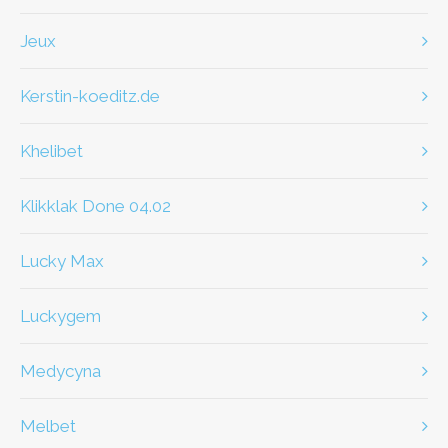
jeux
kerstin-koeditz.de
khelibet
klikklak Done 04.02
Lucky Max
Luckygem
Medycyna
Melbet