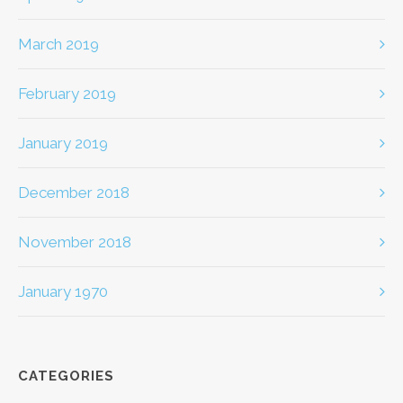
March 2019
February 2019
January 2019
December 2018
November 2018
January 1970
CATEGORIES