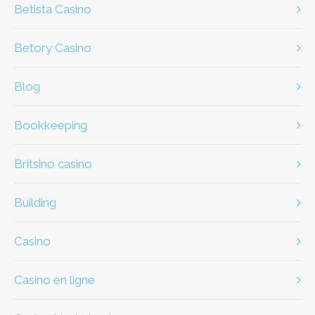
Betista Casino
Betory Casino
Blog
Bookkeeping
britsino casino
Building
casino
casino en ligne