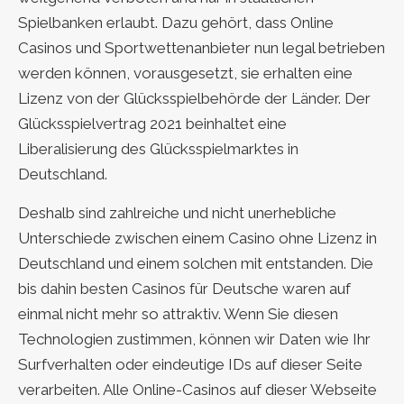
Spielbanken erlaubt. Dazu gehört, dass Online
Casinos und Sportwettenanbieter nun legal betrieben
werden können, vorausgesetzt, sie erhalten eine
Lizenz von der Glücksspielbehörde der Länder. Der
Glücksspielvertrag 2021 beinhaltet eine
Liberalisierung des Glücksspielmarktes in
Deutschland.
Deshalb sind zahlreiche und nicht unerhebliche
Unterschiede zwischen einem Casino ohne Lizenz in
Deutschland und einem solchen mit entstanden. Die
bis dahin besten Casinos für Deutsche waren auf
einmal nicht mehr so attraktiv. Wenn Sie diesen
Technologien zustimmen, können wir Daten wie Ihr
Surfverhalten oder eindeutige IDs auf dieser Seite
verarbeiten. Alle Online-Casinos auf dieser Webseite