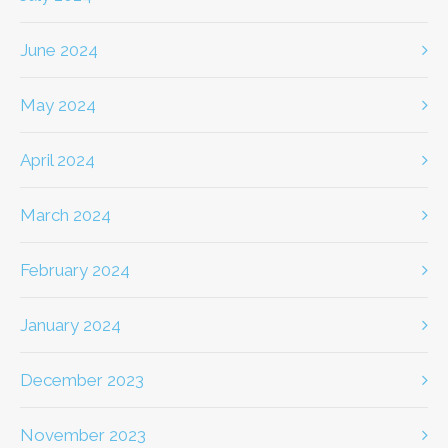
June 2024
May 2024
April 2024
March 2024
February 2024
January 2024
December 2023
November 2023