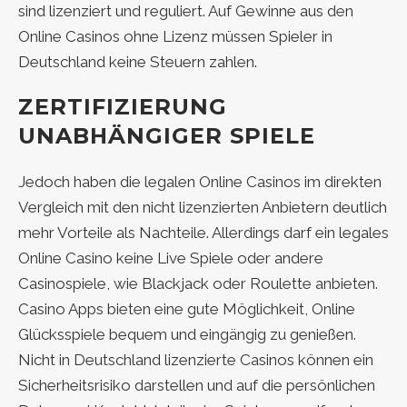
sind lizenziert und reguliert. Auf Gewinne aus den
Online Casinos ohne Lizenz müssen Spieler in
Deutschland keine Steuern zahlen.
ZERTIFIZIERUNG
UNABHÄNGIGER SPIELE
Jedoch haben die legalen Online Casinos im direkten
Vergleich mit den nicht lizenzierten Anbietern deutlich
mehr Vorteile als Nachteile. Allerdings darf ein legales
Online Casino keine Live Spiele oder andere
Casinospiele, wie Blackjack oder Roulette anbieten.
Casino Apps bieten eine gute Möglichkeit, Online
Glücksspiele bequem und eingängig zu genießen.
Nicht in Deutschland lizenzierte Casinos können ein
Sicherheitsrisiko darstellen und auf die persönlichen