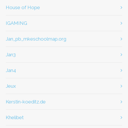
House of Hope
IGAMING
jan_pb_mkeschoolmap.org
jan3
jan4
jeux
kerstin-koeditz.de
khelibet