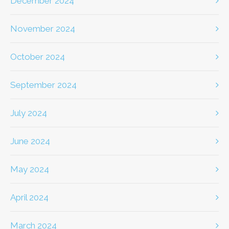
December 2024
November 2024
October 2024
September 2024
July 2024
June 2024
May 2024
April 2024
March 2024