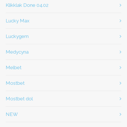
klikklak Done 04.02
Lucky Max
Luckygem
Medycyna
Melbet
Mostbet
Mostbet dol
NEW