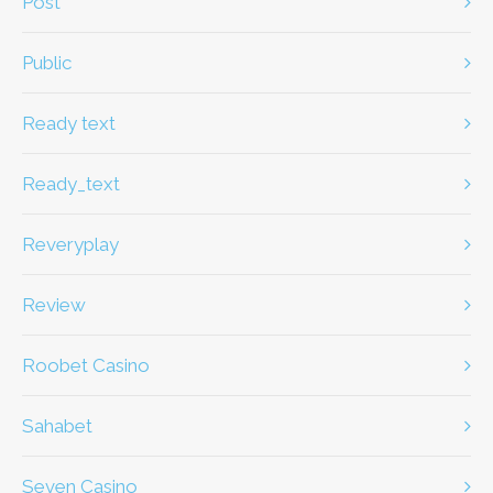
Post
Public
ready text
ready_text
Reveryplay
review
Roobet Casino
Sahabet
Seven Casino