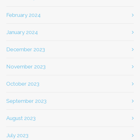
February 2024
January 2024
December 2023
November 2023
October 2023
September 2023
August 2023
July 2023