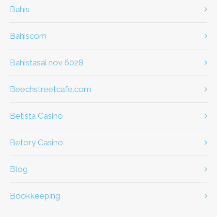
bahis
Bahiscom
bahistasal nov 6028
beechstreetcafe.com
Betista Casino
Betory Casino
Blog
Bookkeeping