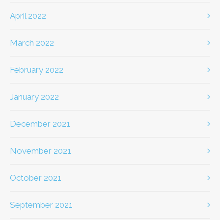
April 2022
March 2022
February 2022
January 2022
December 2021
November 2021
October 2021
September 2021