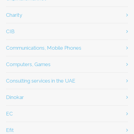
Charity
CIB
Communications, Mobile Phones
Computers, Games
Consulting services in the UAE
dinokar
EC
efit