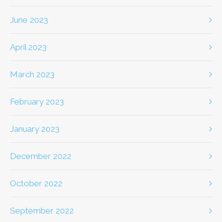
June 2023
April 2023
March 2023
February 2023
January 2023
December 2022
October 2022
September 2022