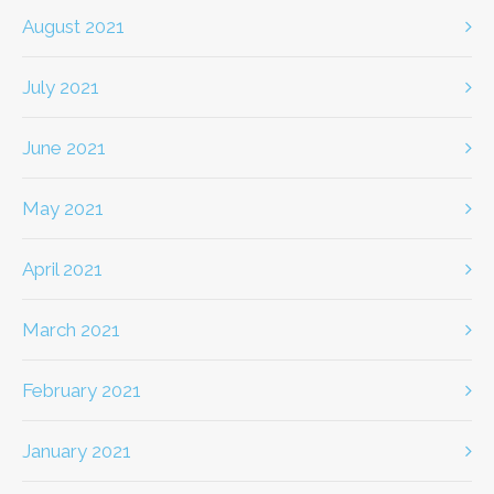
August 2021
July 2021
June 2021
May 2021
April 2021
March 2021
February 2021
January 2021