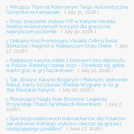
Wirujący Tłum na Kolorowym Targu: Automatyczna
Gorączka na Karnawale
( July 31, 2026 )
Rola i znaczenie statusu VIP w kasynie Vavada:
Analiza ekskluzywnych korzyści dla graczy na
najwyższym poziomie
( July 30, 2026 )
Unikalny Kod Promocyjny Vavada: Odkryj Świat
Bonusów i Nagród w Najlepszym Stylu Online
( July
27, 2026 )
Najlepsze kasyna online z bonusem bez depozytu
w Polsce: Ranking i opinie 2022 – Dowiedz się, gdzie
warto grać w gry hazardowe!
( July 22, 2026 )
Tak, Brawo! Kasyno Bogatych i Pięknych: Jednoreki
Rabuś, Karty Szczęścia i Wielkie Wygrane w 10 gr
Yep Baccarat Kasyno
( July 16, 2026 )
Piorunujący Nagły Atak Bizonów: Legenda
Przywołuje Chaos na Wielkich Równinach
( July 7,
2026 )
Spis bezpodatkowych bukmacherów dla Polaków:
Jak dokonać trafnego wyboru i cieszyć się grą bez
obciążającego podatku?
( June 27, 2026 )