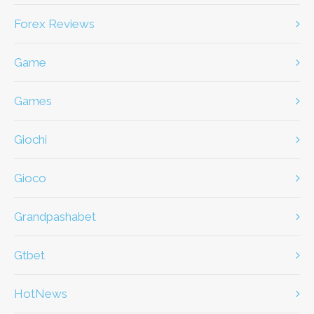
Forex Reviews
game
games
giochi
gioco
Grandpashabet
Gtbet
HotNews