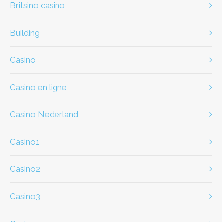
britsino casino
Building
casino
casino en ligne
casino Nederland
casino1
casino2
casino3